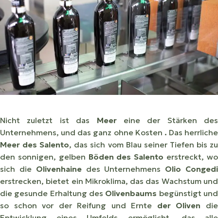
Nicht zuletzt ist das
Meer
eine der Stärken des
Unternehmens, und das ganz ohne Kosten
.
Das herrliche
Meer des Salento
, das sich vom Blau seiner Tiefen bis z
den sonnigen, gelben
Böden des Salento
erstreckt, w
sich die
Olivenhaine
des Unternehmens
Olio Conged
erstrecken, bietet ein Mikroklima, das das Wachstum und
die gesunde Erhaltung des
Olivenbaums
begünstigt un
so schon vor der Reifung und Ernte
der Oliven
di
Entwicklung eines Umfelds ermöglicht, das alle