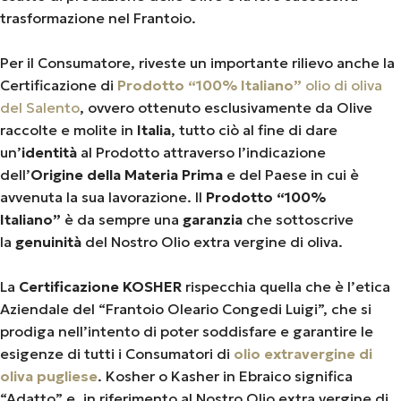
trasformazione nel Frantoio.
Per il Consumatore, riveste un importante rilievo anche la
Certificazione di
Prodotto “100% Italiano”
olio di oliva
del Salento
, ovvero ottenuto esclusivamente da Olive
raccolte e molite in
Italia
, tutto ciò al fine di dare
un’
identità
al Prodotto attraverso l’indicazione
dell’
Origine della Materia Prima
e del Paese in cui è
avvenuta la sua lavorazione. Il
Prodotto “100%
Italiano”
è da sempre una
garanzia
che sottoscrive
la
genuinità
del Nostro Olio extra vergine di oliva.
La
Certificazione KOSHER
rispecchia quella che è l’etica
Aziendale del “Frantoio Oleario Congedi Luigi”, che si
prodiga nell’intento di poter soddisfare e garantire le
esigenze di tutti i Consumatori di
olio extravergine di
oliva pugliese
. Kosher o Kasher in Ebraico significa
“Adatto” e, in riferimento al Nostro Olio extra vergine di