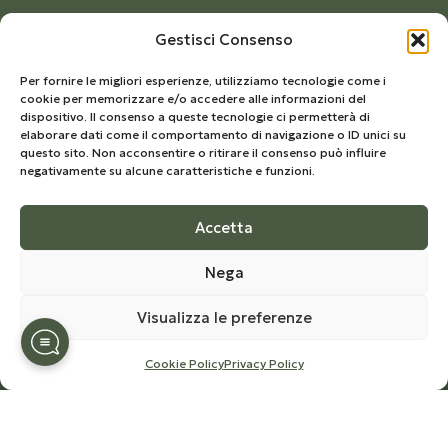
Indirizzo
Gestisci Consenso
Dettagli account
Per fornire le migliori esperienze, utilizziamo tecnologie come i
cookie per memorizzare e/o accedere alle informazioni del
NOTE LEGALI
dispositivo. Il consenso a queste tecnologie ci permetterà di
elaborare dati come il comportamento di navigazione o ID unici su
Privacy Policy
questo sito. Non acconsentire o ritirare il consenso può influire
negativamente su alcune caratteristiche e funzioni.
Cookie Policy
Termini e Condizioni
Accetta
Richiesta di recesso
Nega
SU DI NOI
Visualizza le preferenze
Azienda
Cookie Policy
Privacy Policy
La storia
Ciclo produttivo
Certificazioni