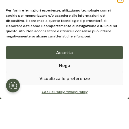
Per fornire le migliori esperienze, utilizziamo tecnologie come i
La Olio Congedi è un'azienda salentina che si è
cookie per memorizzare e/o accedere alle informazioni del
sempre distinta per la volontà di migliorare sempre e
dispositivo. Il consenso a queste tecnologie ci permetterà di
elaborare dati come il comportamento di navigazione o ID unici su
incessantemente l'olio extra vergine di oliva che
questo sito. Non acconsentire o ritirare il consenso può influire
orgogliosamente produce.
negativamente su alcune caratteristiche e funzioni.
Via Marina, snc Ugento (LE) ITALY
Accetta
+39 0833555263
info@frantoiocongedi.com
Nega
P.IVA: 04230250757
Visualizza le preferenze
Cookie Policy
Privacy Policy
ACCOUNT
Account
Ordini