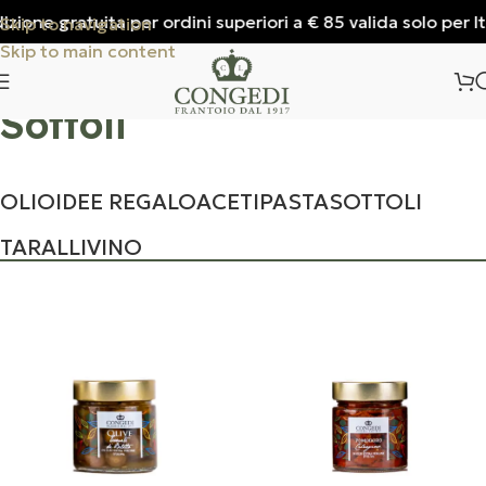
one gratuita per ordini superiori a € 85 valida solo per Ital
Skip to navigation
Skip to main content
Sottoli
OLIO
IDEE REGALO
ACETI
PASTA
SOTTOLI
TARALLI
VINO