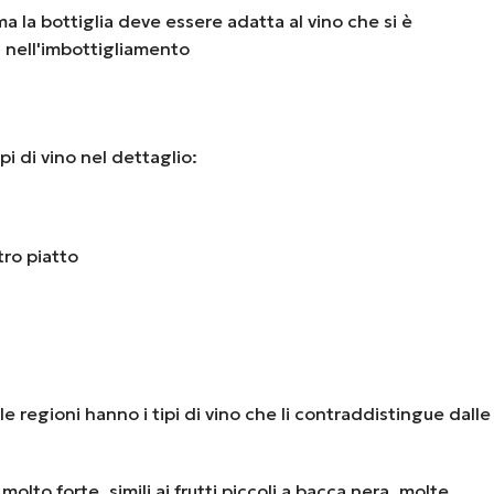
a la bottiglia deve essere adatta al vino che si è
si nell'imbottigliamento
pi di vino nel dettaglio:
tro piatto
 le regioni hanno i tipi di vino che li contraddistingue dalle
lto forte, simili ai frutti piccoli a bacca nera, molte