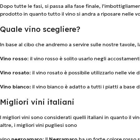
Dopo tutte le fasi, si passa alla fase finale, l'imbottigli
prodotto in quanto tutto il vino si andra a riposare nelle 
Quale vino scegliere?
In base al cibo che andremo a servire sulle nostre tavole, la 
Vino
rosso
: il vino rosso è solito usarlo negli accostame
Vino
rosato
: il vino rosato è possibile utilizzarlo nelle vi
Vino bianco:
il vino bianco è adatto a tutti i piatti a base
Migliori vini italiani
I migliori vini sono considerati quelli italiani in quanto il 
altre, i migliori vini pugliesi sono
vino
negroamaro
: Il
Negramaro
ha un forte colore rosso s