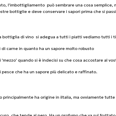
amento, l'imbottigliamento può sembrare una cosa semplice, m
vostre bottiglie e deve conservare i sapori prima che si pas
bottiglia di vino si adegua a tutti i piatti vediamo tutti i ti
nti di carne in quanto ha un sapore molto robusto
e di 'mezzo' quando si è indecisi su che cosa accostare al vos
 di pesce che ha un sapore più delicato e raffinato.
vino principalmente ha origine in iItalia, ma ovviamente tutte
curo, che tende al nero. Ha un profumo che va sul fruttato mo