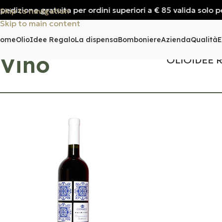
izione gratuita per ordini superiori a € 85 valida solo per I
Skip to navigation
Skip to main content
Home
Olio
Idee Regalo
La dispensa
Bomboniere
Azienda
Qualità
E
Vino
OLIO
IDEE 