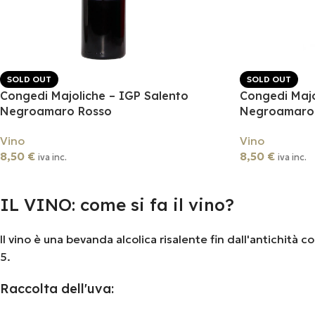
SOLD OUT
SOLD OUT
Congedi Majoliche – IGP Salento
Congedi Majo
Negroamaro Rosso
Negroamaro
Vino
Vino
8,50
€
8,50
€
iva inc.
iva inc.
Leggi Tutto
Leggi Tutto
IL VINO: come si fa il vino?
Il vino è una bevanda alcolica risalente fin dall'antichità c
5.
Raccolta dell'uva: