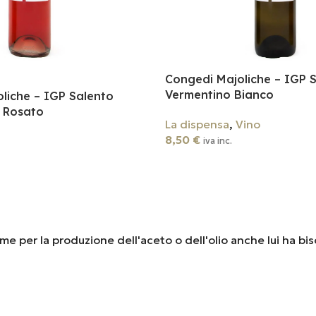
Congedi Majoliche – IGP 
Vermentino Bianco
liche – IGP Salento
 Rosato
La dispensa
,
Vino
8,50
€
iva inc.
Aggiungi Al Carrello
ome per la produzione dell'aceto o dell'olio anche lui ha biso