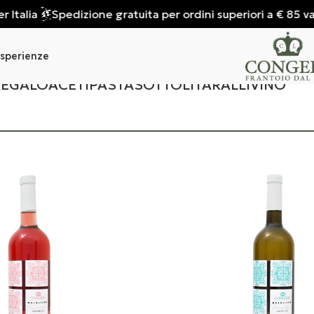
talia
Spedizione gratuita per ordini superiori a € 85 valida
sperienze
REGALO
ACETI
PASTA
SOTTOLI
TARALLI
VINO