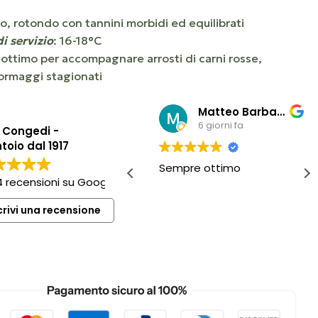
o, rotondo con tannini morbidi ed equilibrati
i servizio
: 16-18°C
 ottimo per accompagnare arrosti di carni rosse,
ormaggi stagionati
Virginie Holton
Matteo Barbaro
3 giorni fa
6 giorni fa
o Congedi -
toio dal 1917
n accueil… huile
Sempre ottimo
4 recensioni su Google
excellente
crivi una recensione