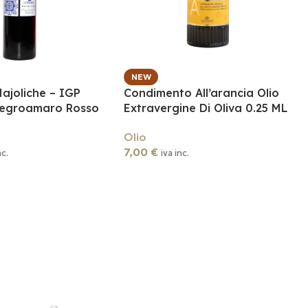
NEW
ajoliche – IGP
Condimento All’arancia Olio
Negroamaro Rosso
Extravergine Di Oliva 0.25 ML
Olio
7,00
€
nc.
iva inc.