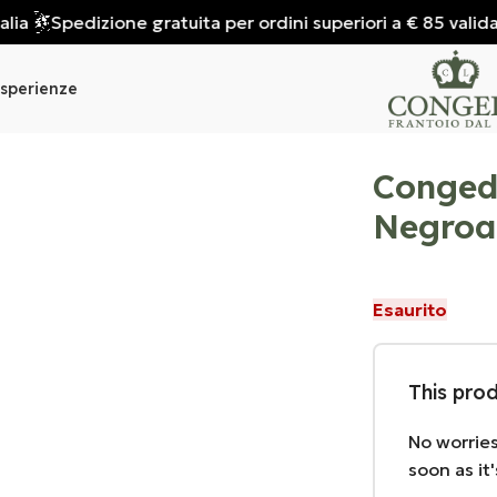
Spedizione gratuita per ordini superiori a € 85 valida solo 
sperienze
Congedi
Negroa
Esaurito
This prod
No worries
soon as it'