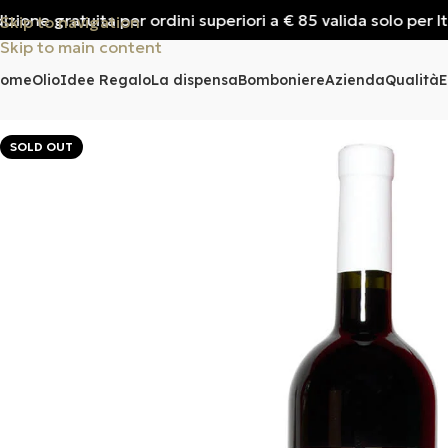
 gratuita per ordini superiori a € 85 valida solo per Italia
Skip to navigation
Skip to main content
Home
Olio
Idee Regalo
La dispensa
Bomboniere
Azienda
Qualità
E
SOLD OUT