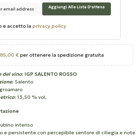
Aggiungi Alla Lista D'attesa
o e accetto la
privacy policy
85,00
€
per ottenere la spedizione gratuita
e del vino
:
IGP SALENTO ROSSO
zione
: Salento
groamaro
etrico
: 13,50 % vol.
tazione
 rubino intenso
o e persistente con percepibile sentore di ciliegia e note