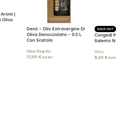
Aromi |
i Oliva
Denò – Olio Extravergine Di
SOLD OUT
Oliva Denocciolato – 0.5 L
Congedi M
Con Scatola
Salento 
Idee Regalo
Vino
17,00
€
8,50
€
iva inc.
iva i