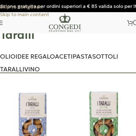
ione gratuita per ordini superiori a € 85 valida solo per Ital
Skip to navigation
Skip to main content
Taralli
OLIO
IDEE REGALO
ACETI
PASTA
SOTTOLI
TARALLI
VINO