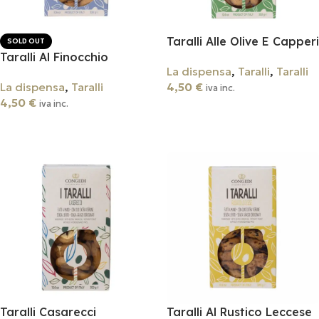
Taralli Alle Olive E Capperi
SOLD OUT
Taralli Al Finocchio
La dispensa
,
Taralli
,
Taralli
La dispensa
,
Taralli
4,50
€
iva inc.
4,50
€
iva inc.
Aggiungi Al Carrello
Leggi Tutto
Taralli Casarecci
Taralli Al Rustico Leccese