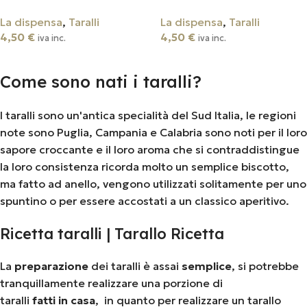
La dispensa
,
Taralli
La dispensa
,
Taralli
4,50
€
4,50
€
iva inc.
iva inc.
Aggiungi Al Carrello
Aggiungi Al Carrello
Come sono nati i taralli?
I taralli sono un'antica specialità del Sud Italia, le regioni
note sono Puglia, Campania e Calabria sono noti per il loro
sapore croccante e il loro aroma che si contraddistingue
la loro consistenza ricorda molto un semplice biscotto,
ma fatto ad anello, vengono utilizzati solitamente per uno
spuntino o per essere accostati a un classico aperitivo.
Ricetta taralli | Tarallo Ricetta
La
preparazione
dei taralli è assai
semplice
, si potrebbe
tranquillamente realizzare una porzione di
taralli
fatti
in
casa
, in quanto per realizzare un tarallo