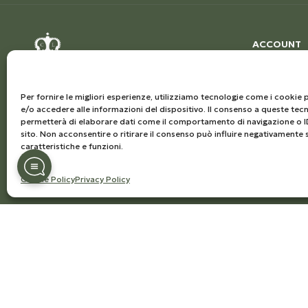
ACCOUNT
Account
Ordini
La Olio Congedi è un'azienda
Per fornire le migliori esperienze, utilizziamo tecnologie come i cooki
e/o accedere alle informazioni del dispositivo. Il consenso a queste tecn
salentina che si è sempre distinta
Indirizzo
permetterà di elaborare dati come il comportamento di navigazione o I
per la volontà di migliorare sempre
sito. Non acconsentire o ritirare il consenso può influire negativamente 
Dettagli ac
caratteristiche e funzioni.
e incessantemente l'olio extra
vergine di oliva che
Cookie Policy
Privacy Policy
orgogliosamente produce.
Via Marina, snc Ugento (LE) ITALY
+39 0833555263
info@frantoiocongedi.com
P.IVA: 04230250757