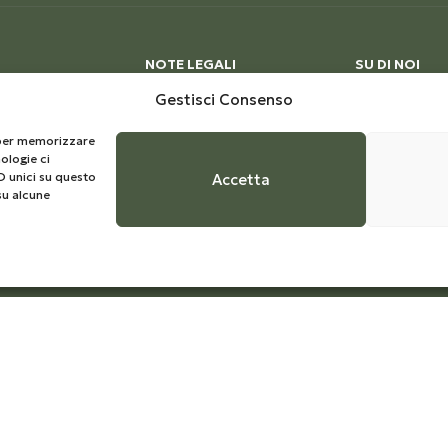
NOTE LEGALI
SU DI NOI
Privacy Policy
Azienda
Gestisci Consenso
Cookie Policy
La storia
e per memorizzare
ologie ci
Termini e Condizioni
Ciclo produtt
D unici su questo
Accetta
su alcune
count
Richiesta di recesso
Certificazioni