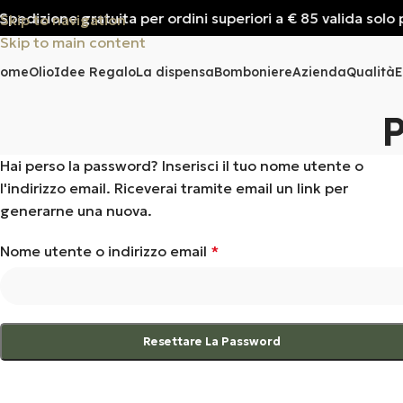
pedizione gratuita per ordini superiori a € 85 valida solo per
Skip to navigation
Skip to main content
Home
Olio
Idee Regalo
La dispensa
Bomboniere
Azienda
Qualità
E
Hai perso la password? Inserisci il tuo nome utente o
l'indirizzo email. Riceverai tramite email un link per
generarne una nuova.
Nome utente o indirizzo email
*
Resettare La Password