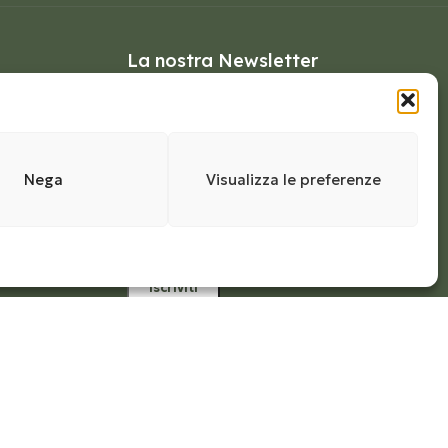
La nostra Newsletter
Iscriviti per rimanere aggiornato
sul mondo di Olio Congedi,
ricevere notizie e offerte speciali
ivo
sui prodotti nello shop.
Nega
Visualizza le preferenze