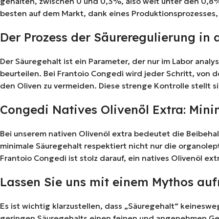
gehalten, zwischen 0 und 0,3%, also weit unter den 0,8%,
besten auf dem Markt, dank eines Produktionsprozesses, 
Der Prozess der Säureregulierung in
Der Säuregehalt ist ein Parameter, der nur im Labor anal
beurteilen. Bei Frantoio Congedi wird jeder Schritt, von
den Oliven zu vermeiden. Diese strenge Kontrolle stellt s
Congedi Natives Olivenöl Extra: Mini
Bei unserem nativen Olivenöl extra bedeutet die Beibehal
minimale Säuregehalt respektiert nicht nur die organole
Frantoio Congedi ist stolz darauf, ein natives Olivenöl 
Lassen Sie uns mit einem Mythos aufr
Es ist wichtig klarzustellen, dass „Säuregehalt“ keineswe
geringen Säuregehalts einen feinen und angenehmen Ges