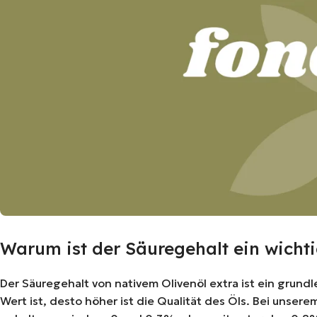
Warum ist der Säuregehalt ein wichti
Der Säuregehalt von nativem Olivenöl extra ist ein grundl
Wert ist, desto höher ist die Qualität des Öls. Bei unser