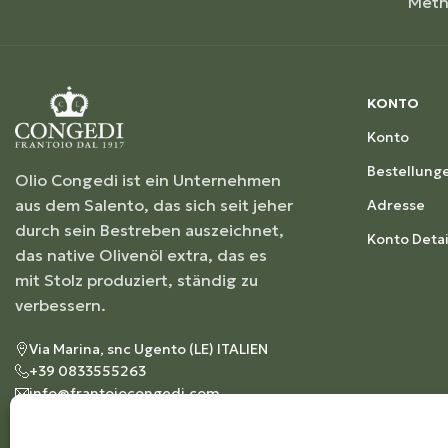
Met
KONTO
Konto
Bestellung
Olio Congedi ist ein Unternehmen
aus dem Salento, das sich seit jeher
Adresse
durch sein Bestreben auszeichnet,
Konto Detai
das native Olivenöl extra, das es
mit Stolz produziert, ständig zu
verbessern.
Via Marina, snc Ugento (LE) ITALIEN
+39 0833555263
info@frantoiocongedi.com
UMSATZSTEUER-
IDENTIFIKATIONSNUMMER: