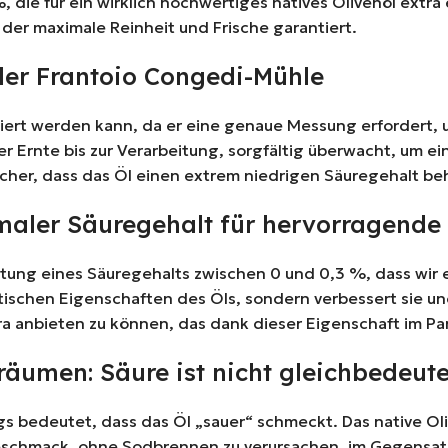
 die für ein wirklich hochwertiges natives Olivenöl extra
der maximale Reinheit und Frische garantiert.
 der Frantoio Congedi-Mühle
ysiert werden kann, da er eine genaue Messung erfordert,
 der Ernte bis zur Verarbeitung, sorgfältig überwacht, u
icher, dass das Öl einen extrem niedrigen Säuregehalt beh
maler Säuregehalt für hervorragende 
tung eines Säuregehalts zwischen 0 und 0,3 %, dass wir e
ptischen Eigenschaften des Öls, sondern verbessert sie 
extra anbieten zu können, das dank dieser Eigenschaft im 
äumen: Säure ist nicht gleichbedeute
gs bedeutet, dass das Öl „sauer“ schmeckt. Das native Oli
chmack, ohne Sodbrennen zu verursachen, im Gegensatz 