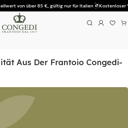
 von über 85 €, gültig nur für Italien
Kostenloser Versan
ität Aus Der Frantoio Congedi-