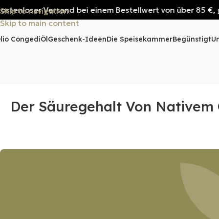
loser Versand bei einem Bestellwert von über 85 €, gültig 
Skip to navigation
Skip to main content
lio Congedi
Öl
Geschenk-Ideen
Die Speisekammer
Begünstigt
U
Der Säuregehalt Von Nativem O