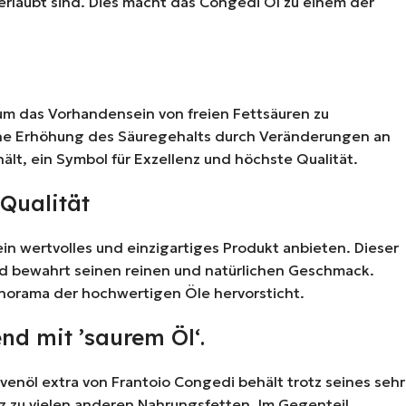
 erlaubt sind. Dies macht das Congedi Öl zu einem der
 um das Vorhandensein von freien Fettsäuren zu
m eine Erhöhung des Säuregehalts durch Veränderungen an
ält, ein Symbol für Exzellenz und höchste Qualität.
Qualität
in wertvolles und einzigartiges Produkt anbieten. Dieser
und bewahrt seinen reinen und natürlichen Geschmack.
Panorama der hochwertigen Öle hervorsticht.
nd mit ’saurem Öl‘.
venöl extra von Frantoio Congedi behält trotz seines sehr
zu vielen anderen Nahrungsfetten. Im Gegenteil,