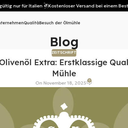
nur für Italien
Kostenloser Versand bei einem Bestellwert
nternehmen
Qualità
Besuch der Ölmühle
Blog
ZEITSCHRIFT
livenöl Extra: Erstklassige Qual
Mühle
0
On November 18, 2025