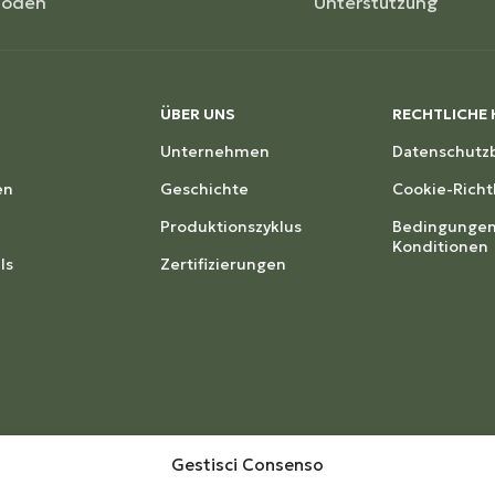
hoden
Unterstützung
ÜBER UNS
RECHTLICHE 
Unternehmen
Datenschut
en
Geschichte
Cookie-Richtl
Produktionszyklus
Bedingungen
Konditionen
ls
Zertifizierungen
Gestisci Consenso