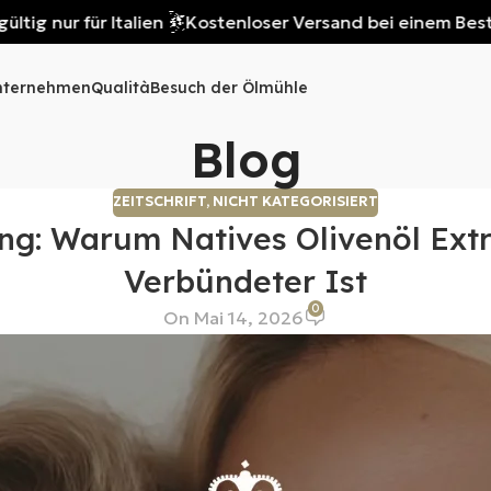
ur für Italien
Kostenloser Versand bei einem Bestellwert 
nternehmen
Qualità
Besuch der Ölmühle
Blog
ZEITSCHRIFT
,
NICHT KATEGORISIERT
g: Warum Natives Olivenöl Extra
Verbündeter Ist
0
On Mai 14, 2026