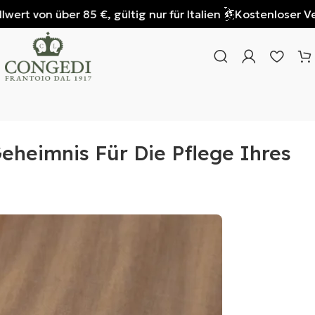
n über 85 €, gültig nur für Italien
Kostenloser Versand b
eheimnis Für Die Pflege Ihres