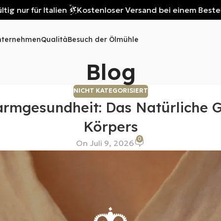
für Italien
Kostenloser Versand bei einem Bestellwert vo
nternehmen
Qualità
Besuch der Ölmühle
Blog
NICHT KATEGORISIERT
armgesundheit: Das Natürliche G
Körpers
0
On Juli 9, 2026