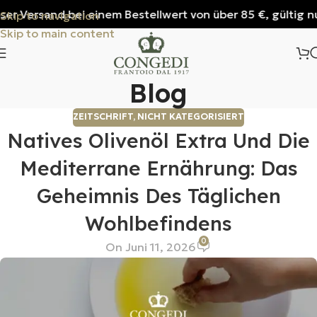
ersand bei einem Bestellwert von über 85 €, gültig nur für
Skip to navigation
Skip to main content
Blog
ZEITSCHRIFT
,
NICHT KATEGORISIERT
Natives Olivenöl Extra Und Die
Mediterrane Ernährung: Das
Geheimnis Des Täglichen
Wohlbefindens
0
On Juni 11, 2026