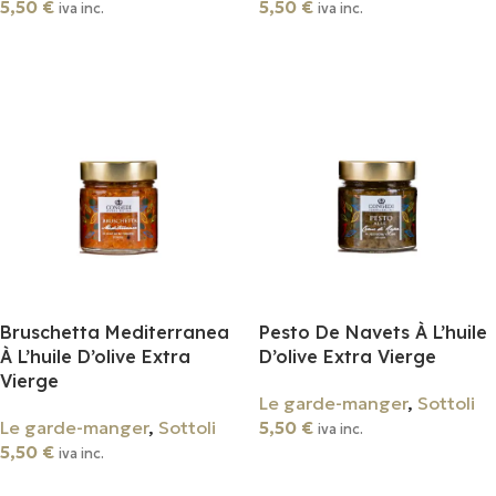
5,50
€
5,50
€
iva inc.
iva inc.
Ajouter Au Panier
Ajouter Au Panier
Bruschetta Mediterranea
Pesto De Navets À L’huile
À L’huile D’olive Extra
D’olive Extra Vierge
Vierge
Le garde-manger
,
Sottoli
Le garde-manger
,
Sottoli
5,50
€
iva inc.
5,50
€
iva inc.
Ajouter Au Panier
Ajouter Au Panier