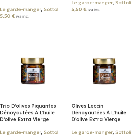
Le garde-manger
,
Sottoli
Le garde-manger
,
Sottoli
5,50
€
iva inc.
5,50
€
iva inc.
Ajouter Au Panier
Ajouter Au Panier
Trio D’olives Piquantes
Olives Leccini
Dénoyautées À L’huile
Dénoyautées À L’huile
D’olive Extra Vierge
D’olive Extra Vierge
Le garde-manger
,
Sottoli
Le garde-manger
,
Sottoli