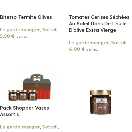
Bitetto Termite Olives
Tomates Cerises Séchées
Au Soleil Dans De L’huile
Le garde-manger
,
Sottoli
D’olive Extra Vierge
5,50
€
iva inc.
Le garde-manger
,
Sottoli
Ajouter Au Panier
6,00
€
iva inc.
Ajouter Au Panier
Pack Shopper Vases
Assortis
Le garde-manger
,
Sottoli
,