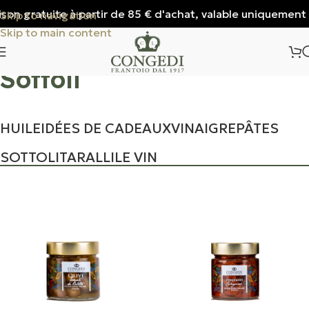
on gratuite à partir de 85 € d'achat, valable uniquement pou
Skip to navigation
Skip to main content
Sottoli
HUILE
IDÉES DE CADEAUX
VINAIGRE
PÂTES
SOTTOLI
TARALLI
LE VIN