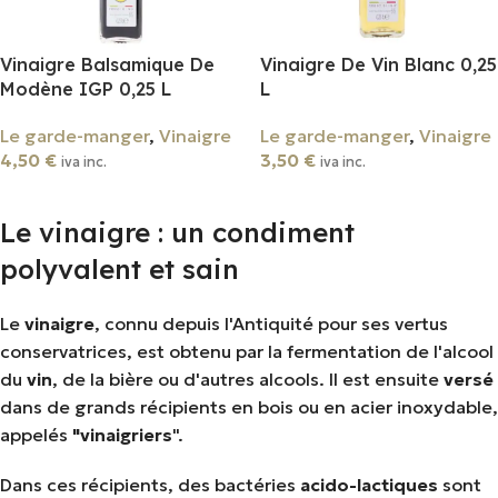
Vinaigre Balsamique De
Vinaigre De Vin Blanc 0,25
Modène IGP 0,25 L
L
Le garde-manger
,
Vinaigre
Le garde-manger
,
Vinaigre
4,50
€
3,50
€
iva inc.
iva inc.
Ajouter Au Panier
Ajouter Au Panier
Le vinaigre : un condiment
polyvalent et sain
Le
vinaigre
, connu depuis l'Antiquité pour ses vertus
conservatrices, est obtenu par la fermentation de l'alcool
du
vin
, de la bière ou d'autres alcools. Il est ensuite
versé
dans de grands récipients en bois ou en acier inoxydable,
appelés
"vinaigriers
".
Dans ces récipients, des bactéries
acido-lactiques
sont