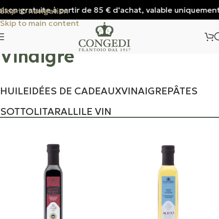
ison gratuite à partir de 85 € d'achat, valable uniquement po
Skip to navigation
Skip to main content
Vinaigre
HUILE
IDÉES DE CADEAUX
VINAIGRE
PÂTES
SOTTOLI
TARALLI
LE VIN