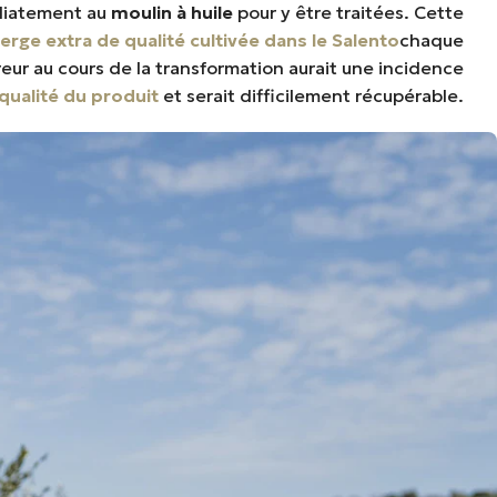
édiatement au
moulin à huile
pour y être traitées. Cette
vierge extra de qualité
cultivée dans le Salento
chaque
eur au cours de la transformation aurait une incidence
qualité du produit
et serait difficilement récupérable.