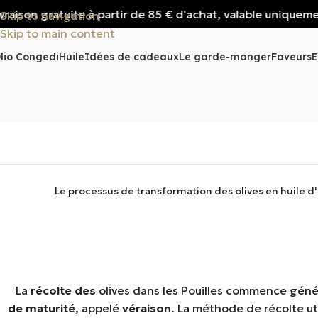
 à partir de 85 € d'achat, valable uniquement pour l'Italie
Skip to navigation
Skip to main content
lio Congedi
Huile
Idées de cadeaux
Le garde-manger
Faveurs
E
Le processus de transformation des olives en huile d
La
récolte des
olives dans les Pouilles commence génér
de maturité
, appelé
véraison
. La méthode de récolte uti