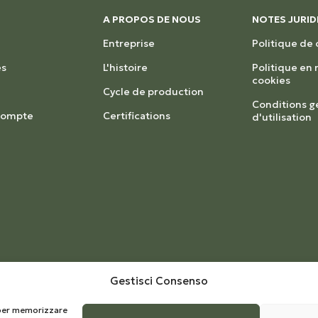
A PROPOS DE NOUS
NOTES JURID
Entreprise
Politique de 
s
L'histoire
Politique en
cookies
Cycle de production
Conditions g
 compte
Certifications
d'utilisation
Gestisci Consenso
e per memorizzare
éveloppé par
Kreo Studio