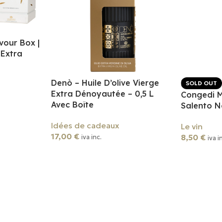
vour Box |
 Extra
Denò – Huile D’olive Vierge
SOLD OUT
Extra Dénoyautée – 0,5 L
Congedi M
Avec Boîte
Salento 
Idées de cadeaux
Le vin
17,00
€
8,50
€
iva inc.
iva i