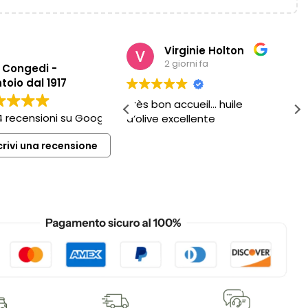
Virginie Holton
Matteo Barbaro
2 giorni fa
5 giorni fa
o Congedi -
toio dal 1917
n accueil… huile
Sempre ottimo
4 recensioni su Google
excellente
crivi una recensione