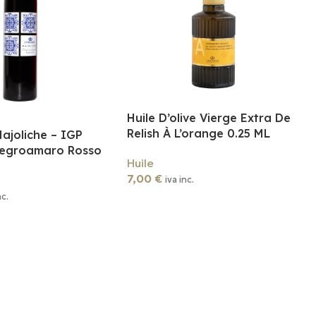
Huile D’olive Vierge Extra De
Relish À L’orange 0.25 ML
ajoliche – IGP
Negroamaro Rosso
Huile
7,00
€
iva inc.
nc.