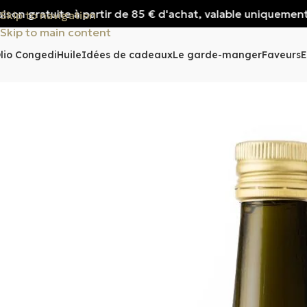
gratuite à partir de 85 € d'achat, valable uniquement pour l
Skip to navigation
Skip to main content
lio Congedi
Huile
Idées de cadeaux
Le garde-manger
Faveurs
E