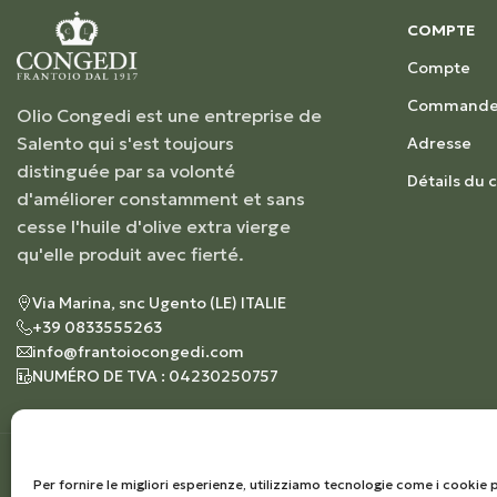
COMPTE
Compte
Commande
Olio Congedi est une entreprise de
Salento qui s'est toujours
Adresse
distinguée par sa volonté
Détails du
d'améliorer constamment et sans
cesse l'huile d'olive extra vierge
qu'elle produit avec fierté.
Via Marina, snc Ugento (LE) ITALIE
+39 0833555263
info@frantoiocongedi.com
NUMÉRO DE TVA : 04230250757
Per fornire le migliori esperienze, utilizziamo tecnologie come i cooki
© 2026
Frantoio Congedi
- Tous droits réservés | D