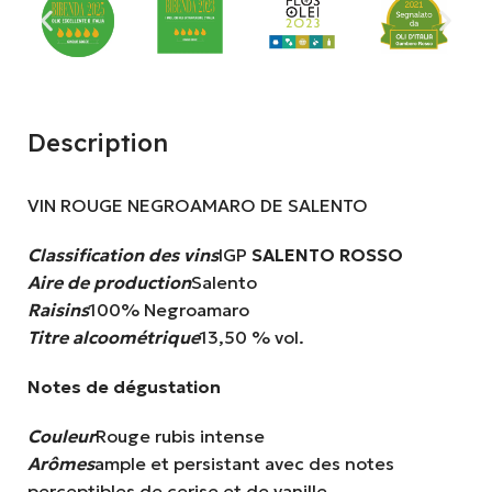
Description
VIN ROUGE NEGROAMARO DE SALENTO
Classification des vins
IGP
SALENTO ROSSO
Aire de production
Salento
Raisins
100% Negroamaro
Titre alcoométrique
13,50 % vol.
Notes de dégustation
Couleur
Rouge rubis intense
Arômes
ample et persistant avec des notes
perceptibles de cerise et de vanille