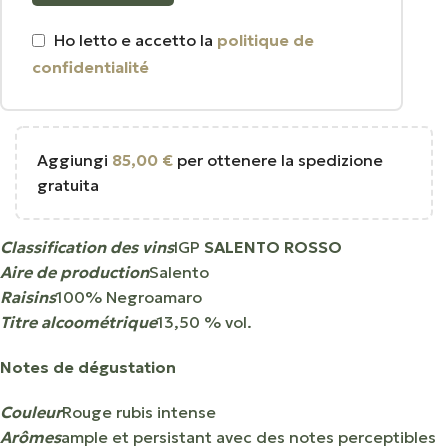
Ho letto e accetto la
politique de
confidentialité
Aggiungi
85,00
€
per ottenere la spedizione
gratuita
Classification des vins
IGP
SALENTO ROSSO
Aire de production
Salento
Raisins
100% Negroamaro
Titre alcoométrique
13,50 % vol.
Notes de dégustation
Couleur
Rouge rubis intense
Arômes
ample et persistant avec des notes perceptibles