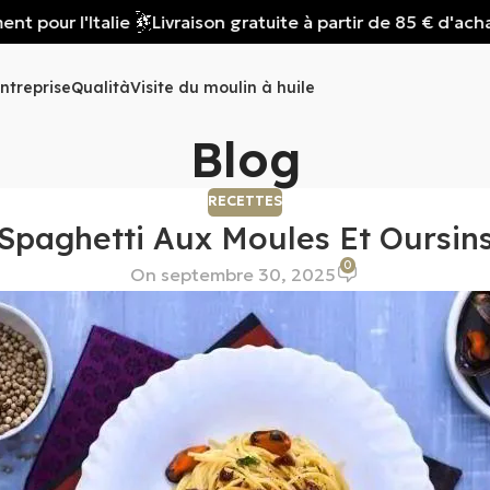
pour l'Italie
Livraison gratuite à partir de 85 € d'achat,
ntreprise
Qualità
Visite du moulin à huile
Blog
RECETTES
Spaghetti Aux Moules Et Oursin
0
On septembre 30, 2025