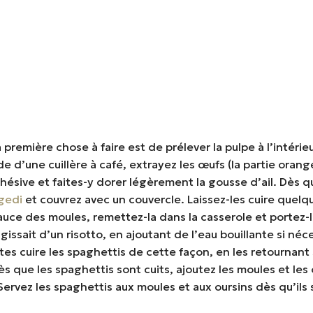
 première chose à faire est de prélever la pulpe à l’intér
’aide d’une cuillère à café, extrayez les œufs (la partie oran
ésive et faites-y dorer légèrement la gousse d’ail. Dès qu’
gedi
et couvrez avec un couvercle. Laissez-les cuire quelque
 sauce des moules, remettez-la dans la casserole et portez-
s’agissait d’un risotto, en ajoutant de l’eau bouillante si 
s cuire les spaghettis de cette façon, en les retournant 
que les spaghettis sont cuits, ajoutez les moules et les our
ervez les spaghettis aux moules et aux oursins dès qu’ils 