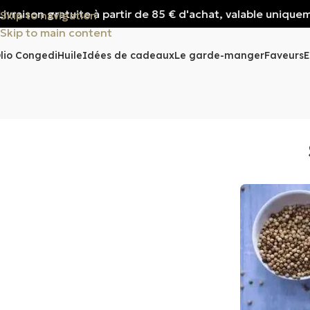
raison gratuite à partir de 85 € d'achat, valable uniquement 
Skip to navigation
Skip to main content
lio Congedi
Huile
Idées de cadeaux
Le garde-manger
Faveurs
E