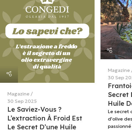
Magazine
30 Sep 20
Frantoi
Secret 
Magazine
30 Sep 2025
Huile D
Le Saviez-Vous ?
Le secret d
L’extraction À Froid Est
d'olive des
Le Secret D’une Huile
passionné 