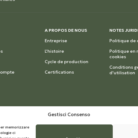
A PROPOS DE NOUS
NOTES JURID
Entreprise
Politique de 
s
L'histoire
Politique en
cookies
Cycle de production
Conditions g
 compte
Certifications
d'utilisation
Gestisci Consenso
e per memorizzare
ologie ci