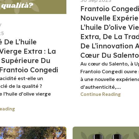
Frantoio Congedi
Nouvelle Expéri
L’huile D’olive Vi
25
Extra, De La Trad
é De L’huile
De L’innovation 
 Vierge Extra : La
Cœur Du Salento
 Supérieure Du
Au cœur du Salento, à U
 Frantoio Congedi
Frantoio Congedi ouvre 
acidité est-elle un
à une nouvelle expérien
clé de la qualité ?
d'authenticité,...
e l'huile d'olive vierge
Continue Reading
eading