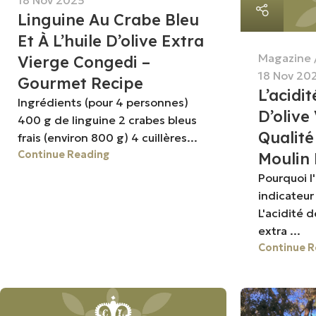
Linguine Au Crabe Bleu
Et À L’huile D’olive Extra
Magazine
Vierge Congedi –
18 Nov 20
Gourmet Recipe
L’acidit
Ingrédients (pour 4 personnes)
D’olive
400 g de linguine 2 crabes bleus
Qualité
frais (environ 800 g) 4 cuillères...
Continue Reading
Moulin
Pourquoi l'
indicateur 
L'acidité d
extra ...
Continue R