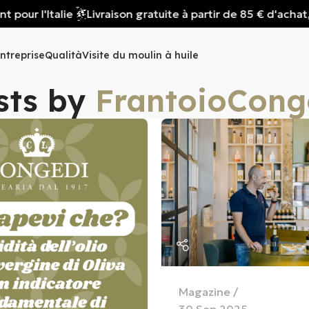
r l'Italie
Livraison gratuite à partir de 85 € d'achat, val
ntreprise
Qualità
Visite du moulin à huile
sts by
FrantoioCong
Magazine
30 Sep 2025