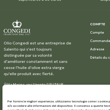
COMPTE
Compte
Commande
Olio Congedi est une entreprise de
Salento qui s'est toujours
Adresse
distinguée par sa volonté
Détails du
d'améliorer constamment et sans
cesse l'huile d'olive extra vierge
qu'elle produit avec fierté.
Via Marina, snc Ugento (LE) ITALIE
+39 0833555263
info@frantoiocongedi.com
NUMÉRO DE TVA : 04230250757
Per fornire le migliori esperienze, utilizziamo tecnologie come i cooki
e/o accedere alle informazioni del dispositivo. Il consenso a queste tecn