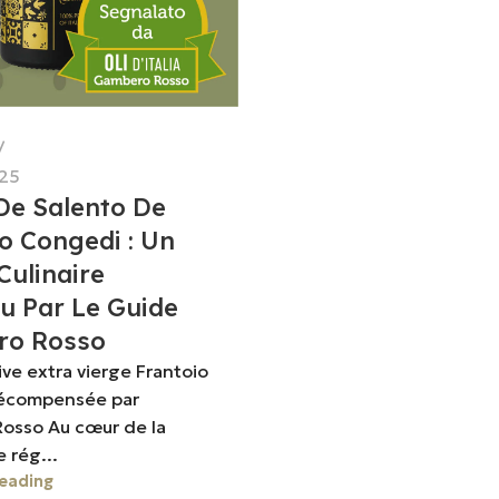
25
 De Salento De
o Congedi : Un
Culinaire
u Par Le Guide
o Rosso
live extra vierge Frantoio
écompensée par
osso Au cœur de la
 rég...
eading