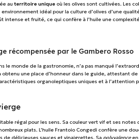
uée au
territoire unique
où les olives sont cultivées. Les c
 environnement idéal pour la culture d’olives d’une quali
oût intense et fruité, ce qui confère à l’huile une compl
ouge récompensée par le Gambero Rosso
ans le monde de la gastronomie, n’a pas manqué l’extraord
 a obtenu une place d’honneur dans le guide, attestant de
ractéristiques organoleptiques uniques et à l’attention po
vierge
ritable régal pour les sens. Sa couleur vert vif et ses not
 nombreux plats. L’huile Frantoio Congedi confère une douc
s de délicieuses sauces et vinaigrettes. Sa
polyvalence
en 