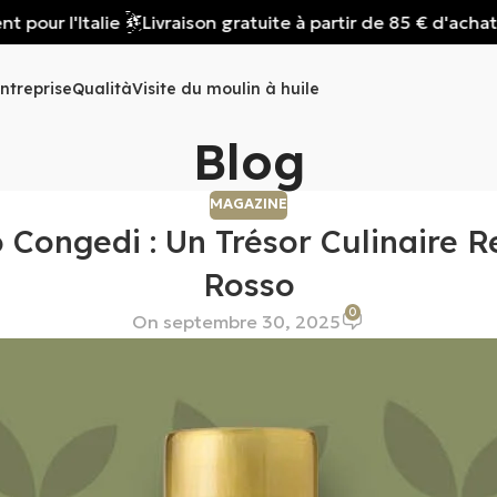
ur l'Italie
Livraison gratuite à partir de 85 € d'achat, va
ntreprise
Qualità
Visite du moulin à huile
Blog
MAGAZINE
io Congedi : Un Trésor Culinaire
Rosso
0
On septembre 30, 2025