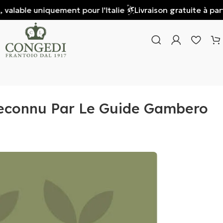
lable uniquement pour l'Italie
Livraison gratuite à partir 
 Reconnu Par Le Guide Gambero