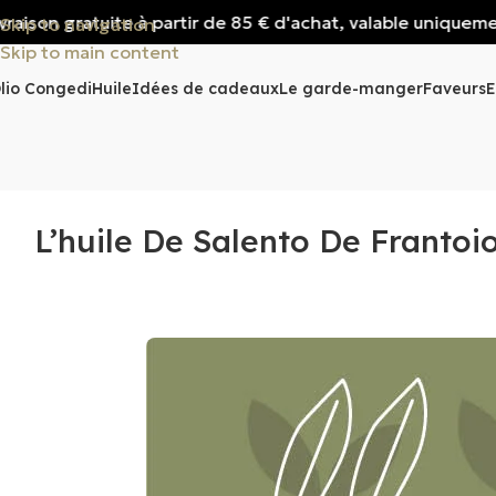
son gratuite à partir de 85 € d'achat, valable uniquement po
Skip to navigation
Skip to main content
lio Congedi
Huile
Idées de cadeaux
Le garde-manger
Faveurs
E
L’huile De Salento De Franto