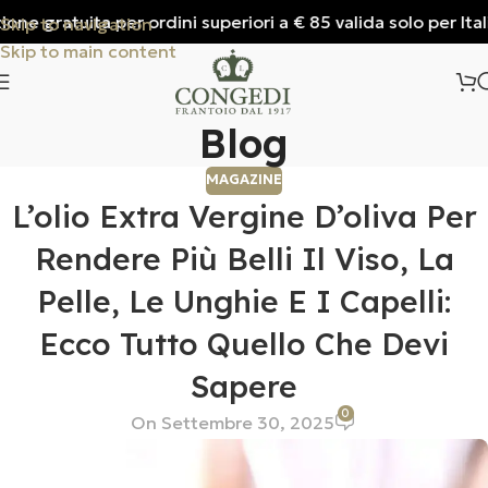
e gratuita per ordini superiori a € 85 valida solo per Italia
Skip to navigation
Skip to main content
Blog
MAGAZINE
L’olio Extra Vergine D’oliva Per
Rendere Più Belli Il Viso, La
Pelle, Le Unghie E I Capelli:
Ecco Tutto Quello Che Devi
Sapere
0
On Settembre 30, 2025