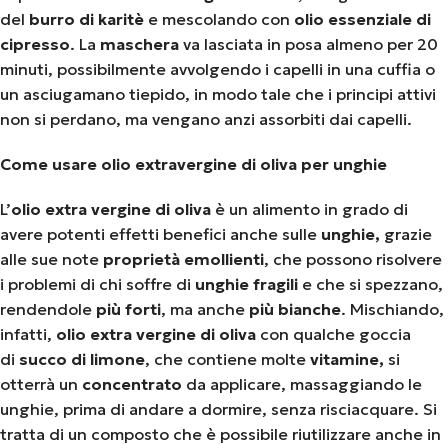
del
burro di karitè
e mescolando con
olio essenziale di
cipresso
. La
maschera
va lasciata in posa almeno per 20
minuti, possibilmente avvolgendo i capelli in una cuffia o
un asciugamano tiepido, in modo tale che i principi attivi
non si perdano, ma vengano anzi assorbiti dai capelli.
Come usare olio extravergine di oliva per unghie
L’
olio extra vergine di oliva
è un alimento in grado di
avere potenti effetti benefici anche sulle
unghie,
grazie
alle sue note
proprietà emollienti
, che possono risolvere
i problemi di chi soffre di
unghie fragili
e che si spezzano,
rendendole
più forti
, ma anche
più bianche
. Mischiando,
infatti,
olio extra vergine di oliva
con qualche goccia
di
succo di limone
, che contiene molte
vitamine,
si
otterrà un
concentrato
da applicare, massaggiando le
unghie, prima di andare a dormire, senza risciacquare. Si
tratta di un composto che è possibile riutilizzare anche in