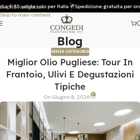
€ 85 valida solo per Italia
Spedizione gratuita per ordini 
Skip to navigation
Skip to main content
Blog
SENZA CATEGORIA
Miglior Olio Pugliese: Tour In
Frantoio, Ulivi E Degustazioni
Tipiche
0
On Giugno 8, 2026