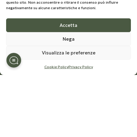
Iscriviti per rimanere aggiornato sul mondo di Olio
questo sito. Non acconsentire o ritirare il consenso può influire
negativamente su alcune caratteristiche e funzioni.
Congedi,
ricevere notizie e offerte speciali sui prodotti nello
shop.
Accetta
Nega
Visualizza le preferenze
Cookie Policy
Privacy Policy
© 2026
Frantoio Congedi
– Tutti i diritti riservati |
Develop by
Kreo Studio