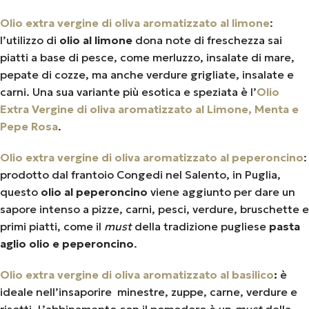
Olio extra vergine di oliva aromatizzato al limone
:
l’utilizzo di
olio al limone
dona note di freschezza sai
piatti a base di pesce, come merluzzo, insalate di mare,
pepate di cozze, ma anche verdure grigliate, insalate e
carni. Una sua variante più esotica e speziata è l’
Olio
Extra Vergine di oliva aromatizzato al Limone, Menta e
Pepe Rosa
.
Olio extra vergine di oliva aromatizzato al peperoncino
:
prodotto dal frantoio Congedi nel Salento, in Puglia,
questo
olio al peperoncino
viene aggiunto per dare un
sapore intenso a pizze, carni, pesci, verdure, bruschette e
primi piatti, come il
must
della tradizione pugliese
pasta
aglio olio e peperoncino
.
Olio extra vergine di oliva aromatizzato al basilico
:
è
ideale nell’insaporire minestre, zuppe, carne, verdure e
risotti. L’abbinamento con il pomodoro è un
must
della