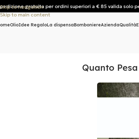
izione gratuita per ordini superiori a € 85 valida solo per It
Skip to navigation
Skip to main content
Home
Olio
Idee Regalo
La dispensa
Bomboniere
Azienda
Qualità
E
Quanto Pesa U