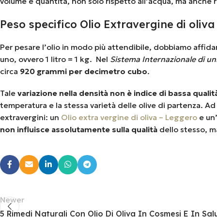
volume e quantità, non solo rispetto all’acqua, ma anche ris
Peso specifico Olio Extravergine di oliva
Per pesare l’olio in modo più attendibile, dobbiamo affida
uno, ovvero 1 litro = 1 kg. Nel
Sistema Internazionale di un
circa
920 grammi per decimetro cubo
.
Tale
variazione nella densità non è indice di bassa qualità 
temperatura e la stessa varietà delle olive di partenza. A
extravergini: un
Olio extra vergine di oliva – Leggero
e un’
non influisce assolutamente sulla qualità
dello stesso, ma
Newer
5 Rimedi Naturali Con Olio Di Oliva In Cosmesi E In Sal