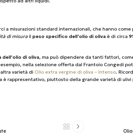
petto ad altri liquidi.
rci a misurazioni standard internazionali, che hanno come p
ità di misura
il
peso specifico dell’olio di oliva
è di circa
9
dell’olio di oliva
, ma può dipendere da tanti fattori, come
d esempio, nella selezione offerta dal Frantoio Congedi pot
altra varietà di
Olio extra vergine di oliva – Intenso
. Rico
 è rappresentativo, piuttosto della grande varietà di ulivi p
ute
Oli