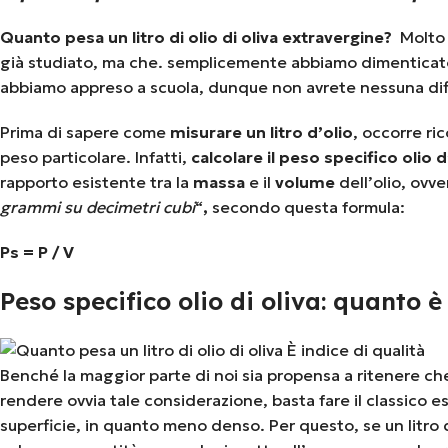
Quanto pesa un litro di olio di oliva extravergine?
Molto 
già studiato, ma che. semplicemente abbiamo dimenticat
abbiamo appreso a scuola, dunque non avrete nessuna diffi
Prima di sapere come
misurare un litro d’olio
, occorre ri
peso particolare. Infatti,
calcolare il peso specifico olio d
rapporto esistente tra la
massa
e il
volume
dell’olio, ovve
grammi su
decimetri cubi
“
,
secondo questa formula:
Ps = P / V
Peso specifico olio di oliva: quanto è u
Benché la maggior parte di noi sia propensa a ritenere che
rendere ovvia tale considerazione, basta fare il classico e
superficie, in quanto meno denso. Per questo, se un litr