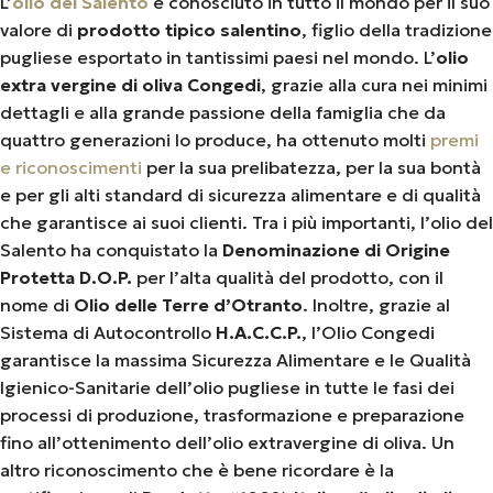
L’
olio del Salento
è conosciuto in tutto il mondo per il suo
valore di
prodotto tipico salentino
, figlio della tradizione
pugliese esportato in tantissimi paesi nel mondo. L’
olio
extra vergine di oliva Congedi
, grazie alla cura nei minimi
dettagli e alla grande passione della famiglia che da
quattro generazioni lo produce, ha ottenuto molti
premi
e riconoscimenti
per la sua prelibatezza, per la sua bontà
e per gli alti standard di sicurezza alimentare e di qualità
che garantisce ai suoi clienti. Tra i più importanti, l’olio del
Salento ha conquistato la
Denominazione di Origine
Protetta D.O.P.
per l’alta qualità del prodotto, con il
nome di
Olio delle Terre d’Otranto
. Inoltre, grazie al
Sistema di Autocontrollo
H.A.C.C.P.
, l’Olio Congedi
garantisce la massima Sicurezza Alimentare e le Qualità
Igienico-Sanitarie dell’olio pugliese in tutte le fasi dei
processi di produzione, trasformazione e preparazione
fino all’ottenimento dell’olio extravergine di oliva. Un
altro riconoscimento che è bene ricordare è la