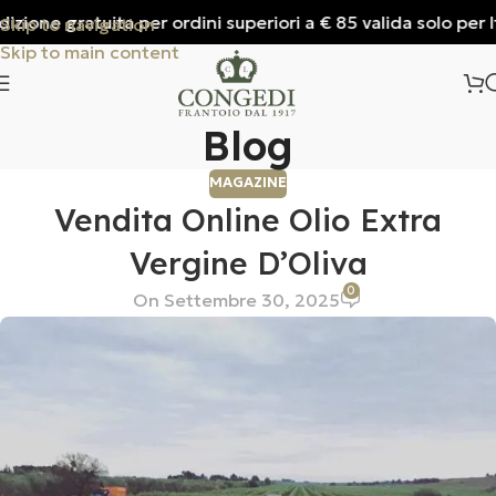
ione gratuita per ordini superiori a € 85 valida solo per Ital
Skip to navigation
Skip to main content
Blog
MAGAZINE
Vendita Online Olio Extra
Vergine D’Oliva
0
On Settembre 30, 2025