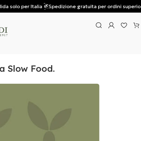
solo per Italia
Spedizione gratuita per ordini superiori a €
Da Slow Food.