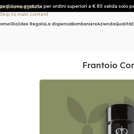
zione gratuita per ordini superiori a € 85 valida solo per Ita
Skip to navigation
Skip to main content
Home
Olio
Idee Regalo
La dispensa
Bomboniere
Azienda
Qualità
E
Frantoio Con