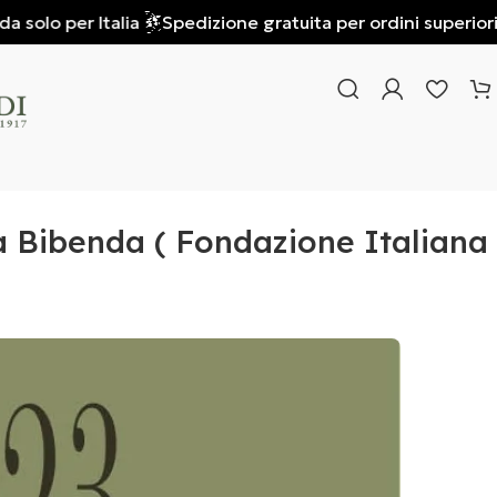
olo per Italia
Spedizione gratuita per ordini superiori a €
a Bibenda ( Fondazione Italiana