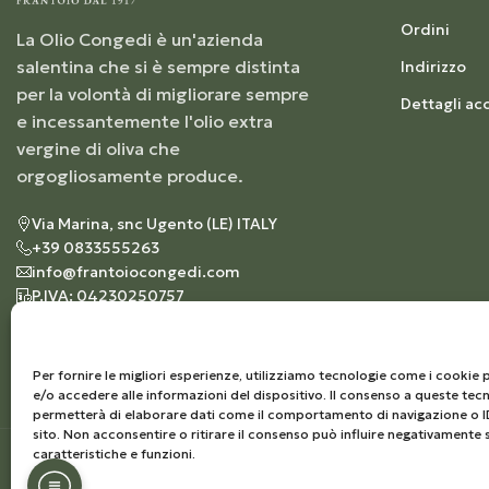
Ordini
La Olio Congedi è un'azienda
salentina che si è sempre distinta
Indirizzo
per la volontà di migliorare sempre
Dettagli ac
e incessantemente l'olio extra
vergine di oliva che
orgogliosamente produce.
Via Marina, snc Ugento (LE) ITALY
+39 0833555263
info@frantoiocongedi.com
P.IVA: 04230250757
Per fornire le migliori esperienze, utilizziamo tecnologie come i cooki
e/o accedere alle informazioni del dispositivo. Il consenso a queste tecn
permetterà di elaborare dati come il comportamento di navigazione o I
sito. Non acconsentire o ritirare il consenso può influire negativamente 
caratteristiche e funzioni.
© 2026
Frantoio Congedi
– Tutti i diritti riservati