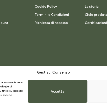
Cookie Policy
La storia
Termini e Condizioni
Ciclo produtt
count
Richiesta di recesso
Certificazioni
Gestisci Consenso
e per memorizzare
ologie ci
D unici su questo
Accetta
su alcune
 | Develop by
Kreo Studio