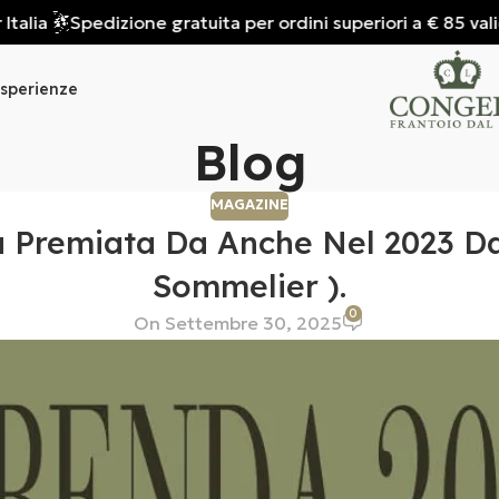
lia
Spedizione gratuita per ordini superiori a € 85 valida s
sperienze
Blog
MAGAZINE
a Premiata Da Anche Nel 2023 D
Sommelier ).
0
On Settembre 30, 2025