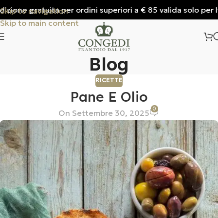
ione gratuita per ordini superiori a € 85 valida solo per Ital
Skip to navigation
Skip to main content
Blog
RICETTE
Pane E Olio
0
On Settembre 30, 2025