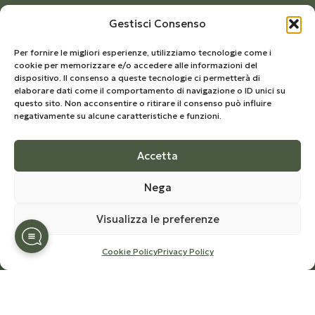
Richiesta di recesso
Gestisci Consenso
SU DI NOI
Per fornire le migliori esperienze, utilizziamo tecnologie come i
cookie per memorizzare e/o accedere alle informazioni del
Azienda
dispositivo. Il consenso a queste tecnologie ci permetterà di
elaborare dati come il comportamento di navigazione o ID unici su
La storia
questo sito. Non acconsentire o ritirare il consenso può influire
negativamente su alcune caratteristiche e funzioni.
Ciclo produttivo
Certificazioni
Accetta
La nostra Newsletter
Nega
Iscriviti per rimanere aggiornato sul mondo di Olio
Visualizza le preferenze
Congedi,
ricevere notizie e offerte speciali sui prodotti nello
Cookie Policy
Privacy Policy
shop.