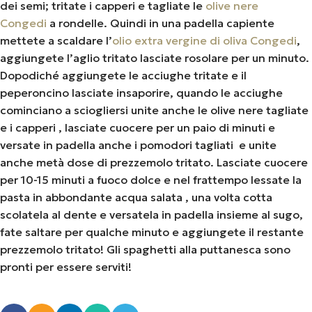
dei semi; tritate i capperi e tagliate le
olive nere
Congedi
a rondelle. Quindi in una padella capiente
mettete a scaldare l’
olio extra vergine di oliva Congedi
,
aggiungete l’aglio tritato lasciate rosolare per un minuto.
Dopodiché aggiungete le acciughe tritate e il
peperoncino lasciate insaporire, quando le acciughe
cominciano a sciogliersi unite anche le olive nere tagliate
e i capperi , lasciate cuocere per un paio di minuti e
versate in padella anche i pomodori tagliati e unite
anche metà dose di prezzemolo tritato. Lasciate cuocere
per 10-15 minuti a fuoco dolce e nel frattempo lessate la
pasta in abbondante acqua salata , una volta cotta
scolatela al dente e versatela in padella insieme al sugo,
fate saltare per qualche minuto e aggiungete il restante
prezzemolo tritato! Gli spaghetti alla puttanesca sono
pronti per essere serviti!