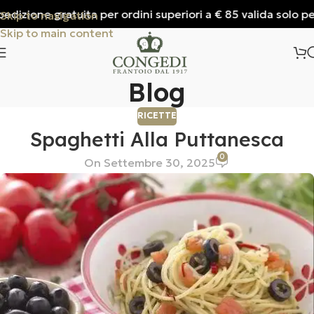
dizione gratuita per ordini superiori a € 85 valida solo per 
Skip to navigation
Skip to main content
Blog
RICETTE
Spaghetti Alla Puttanesca
0
On Settembre 30, 2025