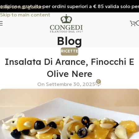
izione gratuita per ordini superiori a € 85 valida solo per I
Skip to navigation
Skip to main content
Blog
RICETTE
Insalata Di Arance, Finocchi E
Olive Nere
0
On Settembre 30, 2025