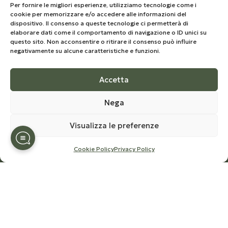
Per fornire le migliori esperienze, utilizziamo tecnologie come i
cookie per memorizzare e/o accedere alle informazioni del
SU DI NOI
dispositivo. Il consenso a queste tecnologie ci permetterà di
elaborare dati come il comportamento di navigazione o ID unici su
Azienda
questo sito. Non acconsentire o ritirare il consenso può influire
negativamente su alcune caratteristiche e funzioni.
La storia
Ciclo produttivo
Accetta
Certificazioni
Nega
La nostra Newsletter
Visualizza le preferenze
Iscriviti per rimanere aggiornato sul mondo di Olio
Congedi,
Cookie Policy
Privacy Policy
ricevere notizie e offerte speciali sui prodotti nello
shop.